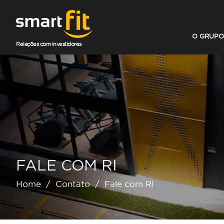
O GRUPO
Relações com investidores
FALE COM RI
Home
/
Contato
/
Fale com RI