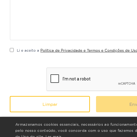
Li e aceito a
Política de Privacidade e Termos e Condições de Us
Limpar
Env
Armazenamos cookies essenciais, necessários ao funcionamento 
pelo nosso conteúdo, você concorda com o uso que fazemos do
de Uso do site.
Ler mais