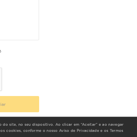
o
.
iar
do site, no seu dispositivo. Ao clicar em “Aceitar” e ao navegar
s cookies, conforme o nosso Aviso de Privacidade e os Termos