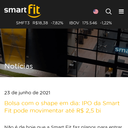
SMFT3
R$18,38
-7,82%
IBOV
175.546
-1,22%
Notícias
23 de junho de 2021
Bolsa com o shape em dia: IPO da Smart
Fit pode movimentar até R$ 2,5 bi
Não é de hoje que a Smart Fit faz
planos para entrar